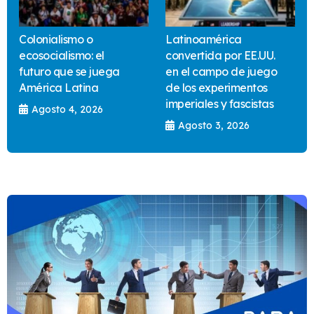
Colonialismo o
Latinoamérica
ecosocialismo: el
convertida por EE.UU.
futuro que se juega
en el campo de juego
América Latina
de los experimentos
imperiales y fascistas
Agosto 4, 2026
Agosto 3, 2026