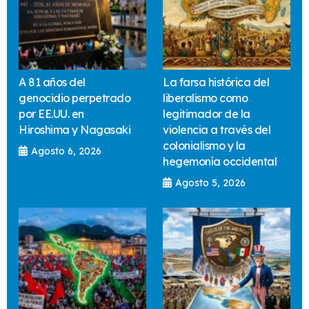
A 81 años del
La farsa histórica del
genocidio perpetrado
liberalismo como
por EE.UU. en
legitimador de la
Hiroshima y Nagasaki
violencia a través del
colonialismo y la
Agosto 6, 2026
hegemonía occidental
Agosto 5, 2026