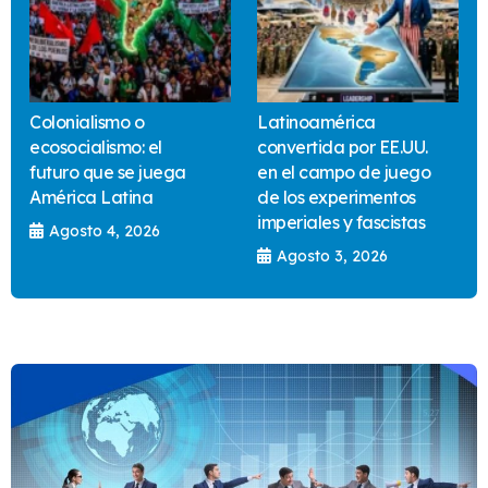
Colonialismo o
Latinoamérica
ecosocialismo: el
convertida por EE.UU.
futuro que se juega
en el campo de juego
América Latina
de los experimentos
imperiales y fascistas
Agosto 4, 2026
Agosto 3, 2026