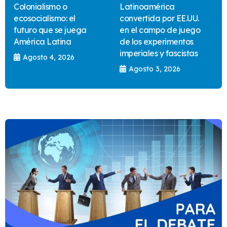
Colonialismo o
Latinoamérica
ecosocialismo: el
convertida por EE.UU.
futuro que se juega
en el campo de juego
América Latina
de los experimentos
imperiales y fascistas
Agosto 4, 2026
Agosto 3, 2026