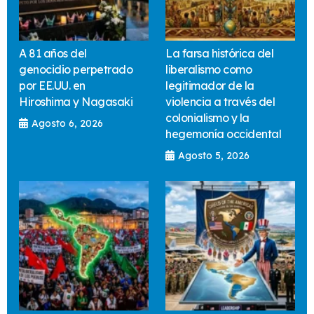
A 81 años del
La farsa histórica del
genocidio perpetrado
liberalismo como
por EE.UU. en
legitimador de la
Hiroshima y Nagasaki
violencia a través del
colonialismo y la
Agosto 6, 2026
hegemonía occidental
Agosto 5, 2026