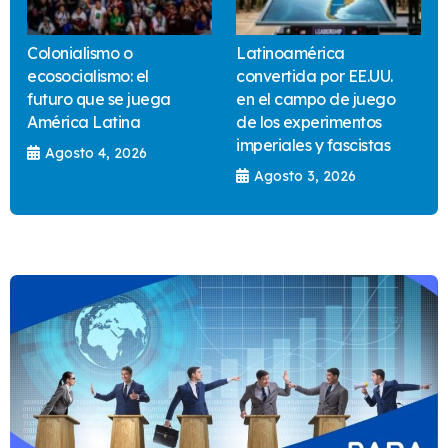
Colonialismo o
Latinoamérica
ecosocialismo: el
convertida por EE.UU.
futuro que se juega
en el campo de juego
América Latina
de los experimentos
imperiales y fascistas
Agosto 4, 2026
Agosto 3, 2026