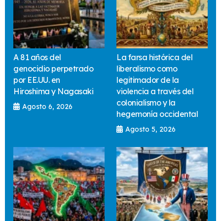
A 81 años del
La farsa histórica del
genocidio perpetrado
liberalismo como
por EE.UU. en
legitimador de la
Hiroshima y Nagasaki
violencia a través del
colonialismo y la
Agosto 6, 2026
hegemonía occidental
Agosto 5, 2026