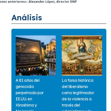
iones anteriores»: Alexander López, director DNP
Análisis
A 81 años del
La farsa histórica
genocidio
del liberalismo
perpetrado por
como legitimador
EE.UU. en
de la violencia a
Hiroshima y
través del