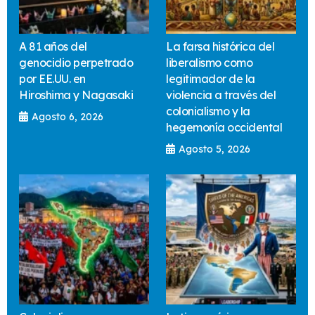
A 81 años del
La farsa histórica del
genocidio perpetrado
liberalismo como
por EE.UU. en
legitimador de la
Hiroshima y Nagasaki
violencia a través del
colonialismo y la
Agosto 6, 2026
hegemonía occidental
Agosto 5, 2026