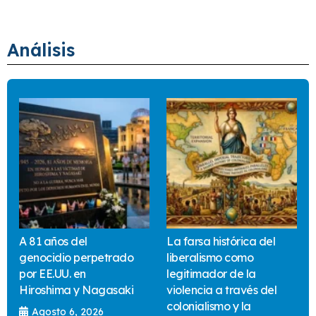
Análisis
A 81 años del
La farsa histórica del
genocidio perpetrado
liberalismo como
por EE.UU. en
legitimador de la
Hiroshima y Nagasaki
violencia a través del
colonialismo y la
Agosto 6, 2026