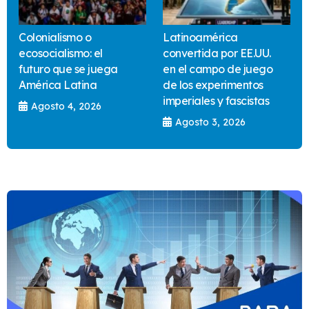
Colonialismo o
Latinoamérica
ecosocialismo: el
convertida por EE.UU.
futuro que se juega
en el campo de juego
América Latina
de los experimentos
imperiales y fascistas
Agosto 4, 2026
Agosto 3, 2026