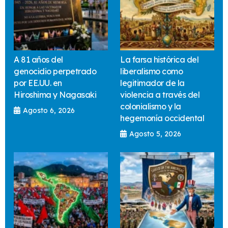
A 81 años del
La farsa histórica del
genocidio perpetrado
liberalismo como
por EE.UU. en
legitimador de la
Hiroshima y Nagasaki
violencia a través del
colonialismo y la
Agosto 6, 2026
hegemonía occidental
Agosto 5, 2026