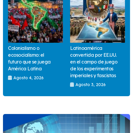
Colonialismo o
Latinoamérica
ecosocialismo: el
convertida por EE.UU.
futuro que se juega
en el campo de juego
América Latina
de los experimentos
imperiales y fascistas
Agosto 4, 2026
Agosto 3, 2026