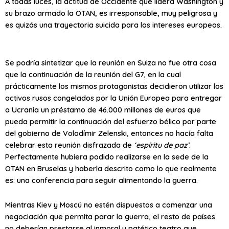
A todas luces, la actitud de Occidente que lidera Washington y
su brazo armado la OTAN, es irresponsable, muy peligrosa y
es quizás una trayectoria suicida para los intereses europeos.
Se podría sintetizar que la reunión en Suiza no fue otra cosa
que la continuación de la reunión del G7, en la cual
prácticamente los mismos protagonistas decidieron utilizar los
activos rusos congelados por la Unión Europea para entregar
a Ucrania un préstamo de 46.000 millones de euros que
pueda permitir la continuación del esfuerzo bélico por parte
del gobierno de Volodímir Zelenski, entonces no hacía falta
celebrar esta reunión disfrazada de
‘espíritu de paz’
.
Perfectamente hubiera podido realizarse en la sede de la
OTAN en Bruselas y haberla descrito como lo que realmente
es: una conferencia para seguir alimentando la guerra.
Mientras Kiev y Moscú no estén dispuestos a comenzar una
negociación que permita parar la guerra, el resto de países
no deberían prestarse al inmoral y patético teatro que