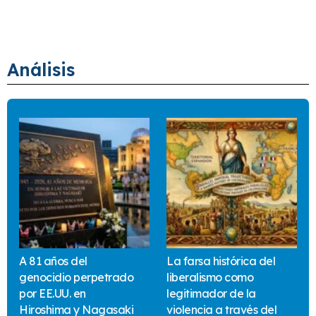
Análisis
A 81 años del
La farsa histórica del
genocidio perpetrado
liberalismo como
por EE.UU. en
legitimador de la
Hiroshima y Nagasaki
violencia a través del