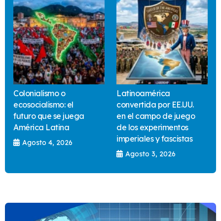
Colonialismo o
Latinoamérica
ecosocialismo: el
convertida por EE.UU.
futuro que se juega
en el campo de juego
América Latina
de los experimentos
imperiales y fascistas
Agosto 4, 2026
Agosto 3, 2026