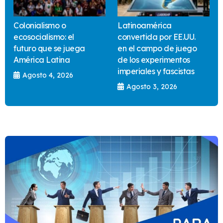
Colonialismo o
Latinoamérica
ecosocialismo: el
convertida por EE.UU.
futuro que se juega
en el campo de juego
América Latina
de los experimentos
imperiales y fascistas
Agosto 4, 2026
Agosto 3, 2026