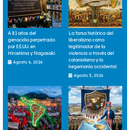
A 81 años del
La farsa histórica del
genocidio perpetrado
liberalismo como
por EE.UU. en
legitimador de la
Hiroshima y Nagasaki
violencia a través del
colonialismo y la
Agosto 6, 2026
hegemonía occidental
Agosto 5, 2026