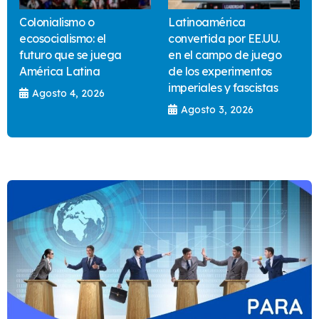
Colonialismo o
Latinoamérica
ecosocialismo: el
convertida por EE.UU.
futuro que se juega
en el campo de juego
América Latina
de los experimentos
imperiales y fascistas
Agosto 4, 2026
Agosto 3, 2026