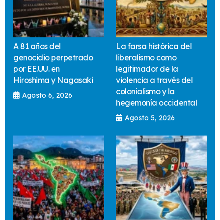
A 81 años del
La farsa histórica del
genocidio perpetrado
liberalismo como
por EE.UU. en
legitimador de la
Hiroshima y Nagasaki
violencia a través del
colonialismo y la
Agosto 6, 2026
hegemonía occidental
Agosto 5, 2026