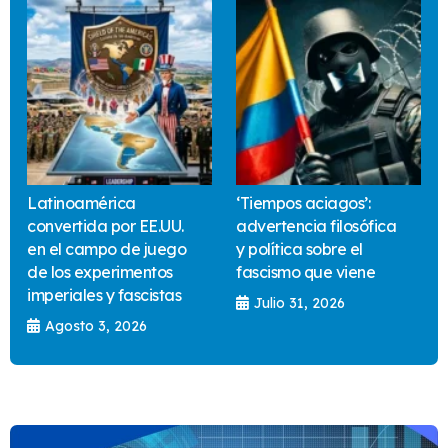
Latinoamérica
‘Tiempos aciagos’:
convertida por EE.UU.
advertencia filosófica
en el campo de juego
y política sobre el
de los experimentos
fascismo que viene
imperiales y fascistas
Julio 31, 2026
Agosto 3, 2026