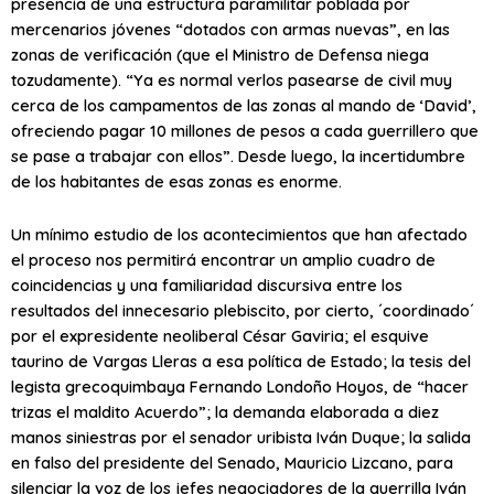
presencia de una estructura paramilitar poblada por
mercenarios jóvenes “dotados con armas nuevas”, en las
zonas de verificación (que el Ministro de Defensa niega
tozudamente). “Ya es normal verlos pasearse de civil muy
cerca de los campamentos de las zonas al mando de ‘David’,
ofreciendo pagar 10 millones de pesos a cada guerrillero que
se pase a trabajar con ellos”. Desde luego, la incertidumbre
de los habitantes de esas zonas es enorme.
Un mínimo estudio de los acontecimientos que han afectado
el proceso nos permitirá encontrar un amplio cuadro de
coincidencias y una familiaridad discursiva entre los
resultados del innecesario plebiscito, por cierto, ´coordinado´
por el expresidente neoliberal César Gaviria; el esquive
taurino de Vargas Lleras a esa política de Estado; la tesis del
legista grecoquimbaya Fernando Londoño Hoyos, de “hacer
trizas el maldito Acuerdo”; la demanda elaborada a diez
manos siniestras por el senador uribista Iván Duque; la salida
en falso del presidente del Senado, Mauricio Lizcano, para
silenciar la voz de los jefes negociadores de la guerrilla Iván