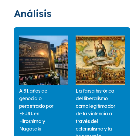
Análisis
A 81 años del
La farsa histórica
genocidio
del liberalismo
perpetrado por
como legitimador
EE.UU. en
de la violencia a
Hiroshima y
través del
Nagasaki
colonialismo y la