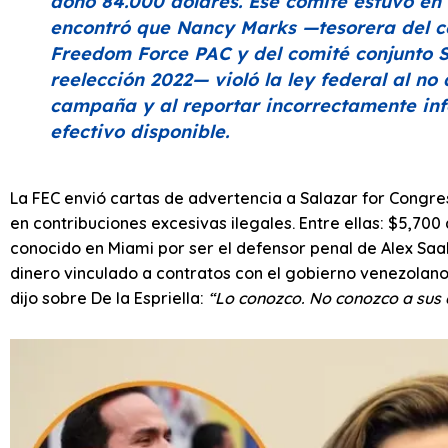
donó 84.000 dólares. Ese comité estuvo en
encontró que Nancy Marks —tesorera del c
Freedom Force PAC y del comité conjunto 
reelección 2022— violó la ley federal al no 
campaña y al reportar incorrectamente in
efectivo disponible.
La FEC envió cartas de advertencia a Salazar for Congress
en contribuciones excesivas ilegales. Entre ellas: $5,700
conocido en Miami por ser el defensor penal de Alex Sa
dinero vinculado a contratos con el gobierno venezolano
dijo sobre De la Espriella:
“Lo conozco. No conozco a sus c