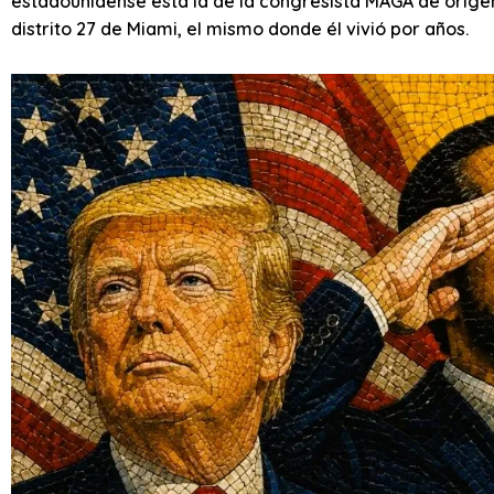
estadounidense está la de la congresista MAGA de origen 
distrito 27 de Miami, el mismo donde él vivió por años.