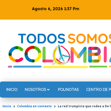
Ir
Agosto 6, 2026 1:37 Pm
al
contenido
INICIO
NOSOTROS
POLINOTAS
CENTRO DE 
Inicio
Colombia en contexto
La red trumpista que rodea a De l