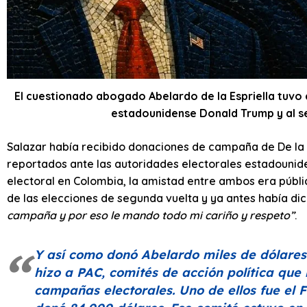
El cuestionado abogado Abelardo de la Espriella tuvo 
estadounidense Donald Trump y al s
Salazar había recibido donaciones de campaña de De la E
reportados ante las autoridades electorales estadouni
electoral en Colombia, la amistad entre ambos era públic
de las elecciones de segunda vuelta y ya antes había di
campaña y por eso le mando todo mi cariño y respeto”
.
Y así como donó Abelardo miles de dólare
hizo a PAC, comités de acción política qu
campañas electorales. Uno de ellos fue el 