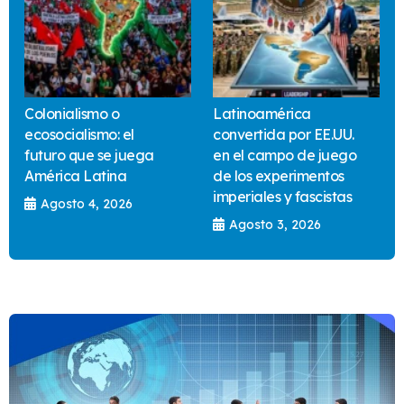
Colonialismo o
Latinoamérica
ecosocialismo: el
convertida por EE.UU.
futuro que se juega
en el campo de juego
América Latina
de los experimentos
imperiales y fascistas
Agosto 4, 2026
Agosto 3, 2026