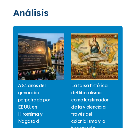
Análisis
A 81 años del
La farsa histórica
genocidio
del liberalismo
perpetrado por
como legitimador
EE.UU. en
de la violencia a
Hiroshima y
través del
Nagasaki
colonialismo y la