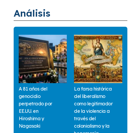
Análisis
A 81 años del
La farsa histórica
genocidio
del liberalismo
perpetrado por
como legitimador
EE.UU. en
de la violencia a
Hiroshima y
través del
Nagasaki
colonialismo y la