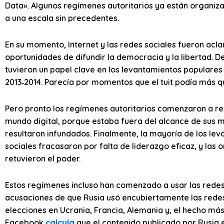
Data». Algunos regímenes autoritarios ya están organiza
a una escala sin precedentes.
En su momento, Internet y las redes sociales fueron a
oportunidades de difundir la democracia y la libertad. D
tuvieron un papel clave en los levantamientos populares
2013‑2014. Parecía por momentos que el tuit podía más q
Pero pronto los regímenes autoritarios comenzaron a repr
mundo digital, porque estaba fuera del alcance de sus
resultaron infundados. Finalmente, la mayoría de los le
sociales fracasaron por falta de liderazgo eficaz, y las o
retuvieron el poder.
Estos regímenes incluso han comenzado a usar las redes 
acusaciones de que Rusia usó encubiertamente las redes s
elecciones en Ucrania, Francia, Alemania y, el hecho más
Facebook
calcula
que el contenido publicado por Rusia e