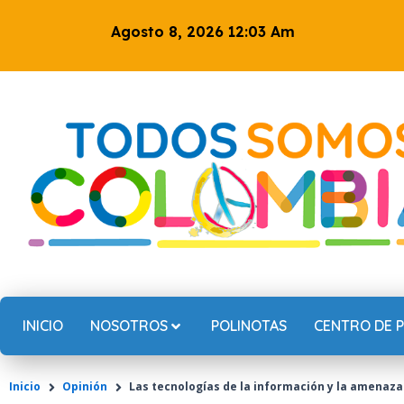
Ir
Agosto 8, 2026 12:03 Am
al
contenido
INICIO
NOSOTROS
POLINOTAS
CENTRO DE 
Inicio
Opinión
Las tecnologías de la información y la amenaza