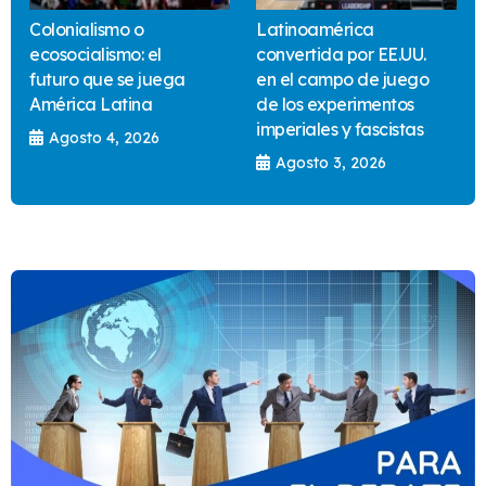
Colonialismo o
Latinoamérica
ecosocialismo: el
convertida por EE.UU.
futuro que se juega
en el campo de juego
América Latina
de los experimentos
imperiales y fascistas
Agosto 4, 2026
Agosto 3, 2026