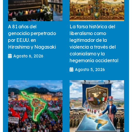
A 81 años del
La farsa histórica del
genocidio perpetrado
liberalismo como
por EE.UU. en
legitimador de la
Hiroshima y Nagasaki
violencia a través del
colonialismo y la
Agosto 6, 2026
hegemonía occidental
Agosto 5, 2026