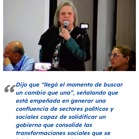
Dijo que
“llegó el momento de buscar
un cambio que una”
, señalando que
está empeñada en generar una
confluencia de sectores políticos y
sociales capaz de solidificar un
gobierno que consolide las
transformaciones sociales que se