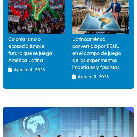
Colonialismo o
Latinoamérica
ecosocialismo: el
convertida por EE.UU.
futuro que se juega
en el campo de juego
América Latina
de los experimentos
imperiales y fascistas
Agosto 4, 2026
Agosto 3, 2026