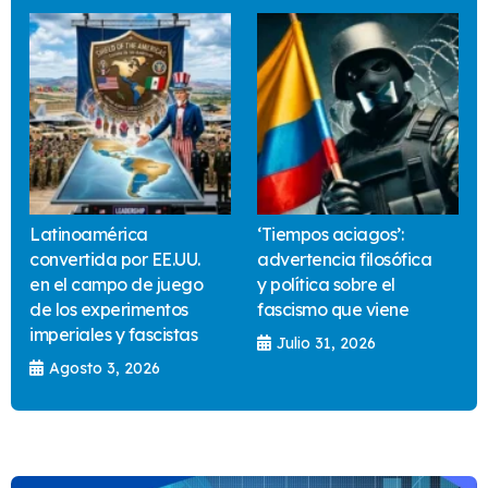
Latinoamérica
‘Tiempos aciagos’:
convertida por EE.UU.
advertencia filosófica
en el campo de juego
y política sobre el
de los experimentos
fascismo que viene
imperiales y fascistas
Julio 31, 2026
Agosto 3, 2026