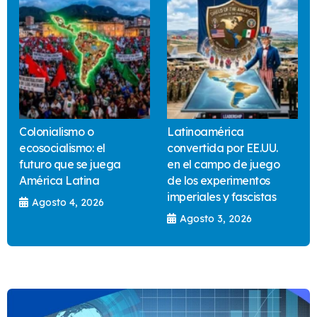
Colonialismo o
Latinoamérica
ecosocialismo: el
convertida por EE.UU.
futuro que se juega
en el campo de juego
América Latina
de los experimentos
imperiales y fascistas
Agosto 4, 2026
Agosto 3, 2026