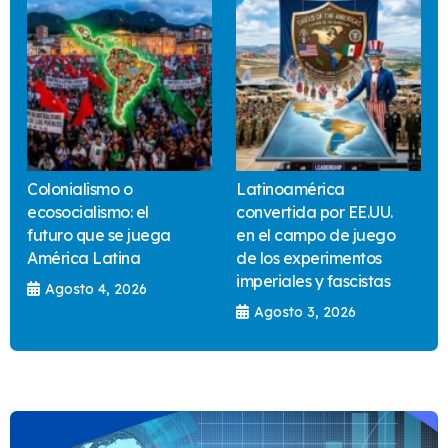
Colonialismo o
Latinoamérica
ecosocialismo: el
convertida por EE.UU.
futuro que se juega
en el campo de juego
América Latina
de los experimentos
imperiales y fascistas
Agosto 4, 2026
Agosto 3, 2026