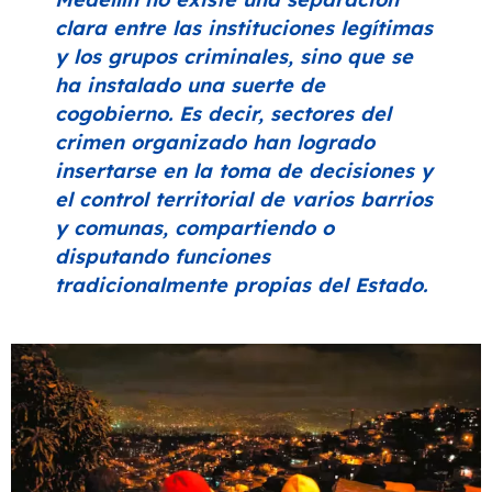
clara entre las instituciones legítimas
y los grupos criminales, sino que se
ha instalado una suerte de
cogobierno. Es decir, sectores del
crimen organizado han logrado
insertarse en la toma de decisiones y
el control territorial de varios barrios
y comunas, compartiendo o
disputando funciones
tradicionalmente propias del Estado.