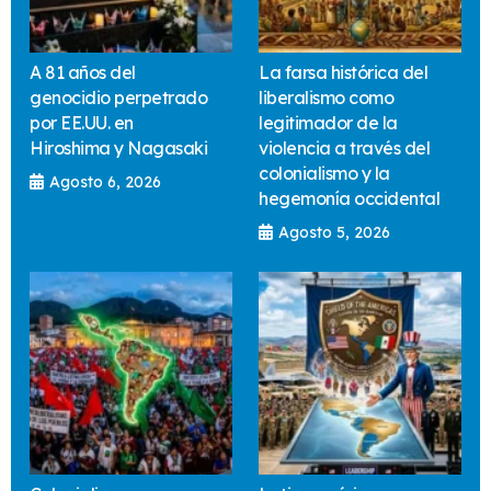
A 81 años del
La farsa histórica del
genocidio perpetrado
liberalismo como
por EE.UU. en
legitimador de la
Hiroshima y Nagasaki
violencia a través del
colonialismo y la
Agosto 6, 2026
hegemonía occidental
Agosto 5, 2026