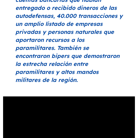
entregado o recibido dineros de las
autodefensas, 40.000 transacciones y
un amplio listado de empresas
privadas y personas naturales que
aportaron recursos a los
paramilitares. También se
encontraron bipers que demostraron
la estrecha relación entre
paramilitares y altos mandos
militares de la región.