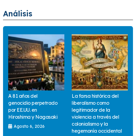
Análisis
A 81 años del
La farsa histórica del
genocidio perpetrado
liberalismo como
por EE.UU. en
legitimador de la
Hiroshima y Nagasaki
violencia a través del
colonialismo y la
Agosto 6, 2026
hegemonía occidental