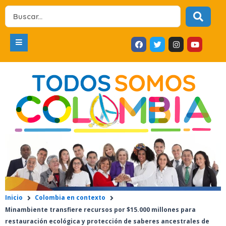
Ir
Search
al
...
contenido
F
T
I
Y
a
w
n
o
c
i
s
u
e
t
t
t
b
t
a
u
o
e
g
b
o
r
r
e
k
a
m
Inicio
Colombia en contexto
Minambiente transfiere recursos por $15.000 millones para
restauración ecológica y protección de saberes ancestrales de