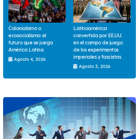
Colonialismo o
Latinoamérica
ecosocialismo: el
convertida por EE.UU.
futuro que se juega
en el campo de juego
América Latina
de los experimentos
imperiales y fascistas
Agosto 4, 2026
Agosto 3, 2026