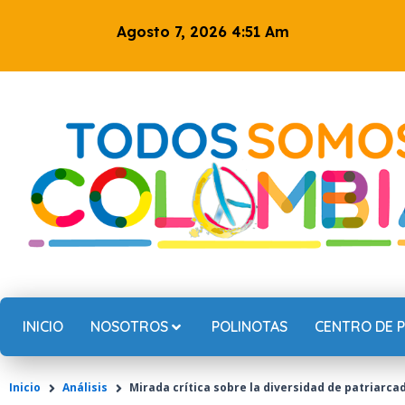
Ir
Agosto 7, 2026 4:51 Am
al
contenido
INICIO
NOSOTROS
POLINOTAS
CENTRO DE 
Inicio
Análisis
Mirada crítica sobre la diversidad de patriarca