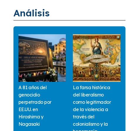
Análisis
A 81 años del
La farsa histórica
genocidio
del liberalismo
perpetrado por
como legitimador
EE.UU. en
de la violencia a
Hiroshima y
través del
Nagasaki
colonialismo y la