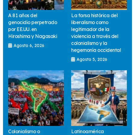
A 81 años del
La farsa histórica del
genocidio perpetrado
liberalismo como
por EE.UU. en
legitimador de la
Hiroshima y Nagasaki
violencia a través del
colonialismo y la
Agosto 6, 2026
hegemonía occidental
Agosto 5, 2026
Colonialismo o
Latinoamérica