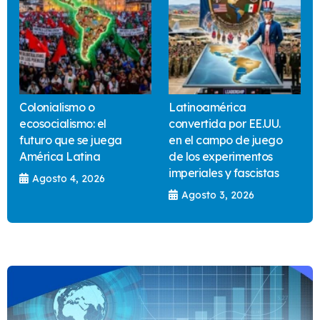
Colonialismo o
Latinoamérica
ecosocialismo: el
convertida por EE.UU.
futuro que se juega
en el campo de juego
América Latina
de los experimentos
imperiales y fascistas
Agosto 4, 2026
Agosto 3, 2026