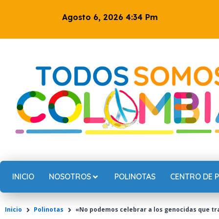
Ir
Agosto 6, 2026 4:34 Pm
al
contenido
INICIO
NOSOTROS
POLINOTAS
CENTRO DE 
Inicio
Polinotas
«No podemos celebrar a los genocidas que tra