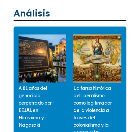
Análisis
A 81 años del
La farsa histórica
genocidio
del liberalismo
perpetrado por
como legitimador
EE.UU. en
de la violencia a
Hiroshima y
través del
Nagasaki
colonialismo y la