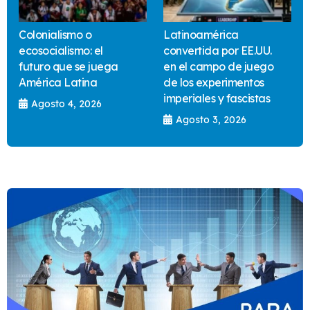
Colonialismo o
Latinoamérica
ecosocialismo: el
convertida por EE.UU.
futuro que se juega
en el campo de juego
América Latina
de los experimentos
imperiales y fascistas
Agosto 4, 2026
Agosto 3, 2026