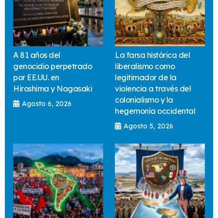
A 81 años del
La farsa histórica del
genocidio perpetrado
liberalismo como
por EE.UU. en
legitimador de la
Hiroshima y Nagasaki
violencia a través del
colonialismo y la
Agosto 6, 2026
hegemonía occidental
Agosto 5, 2026