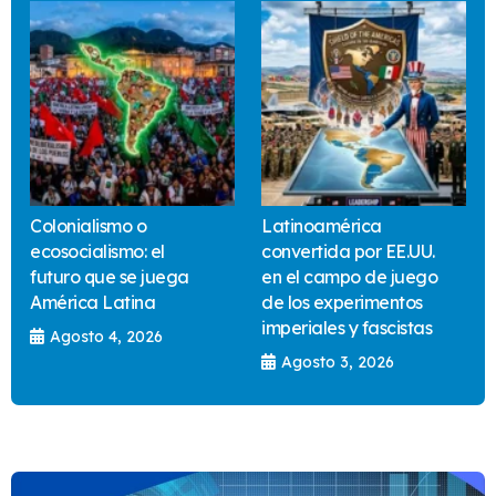
Colonialismo o
Latinoamérica
ecosocialismo: el
convertida por EE.UU.
futuro que se juega
en el campo de juego
América Latina
de los experimentos
imperiales y fascistas
Agosto 4, 2026
Agosto 3, 2026