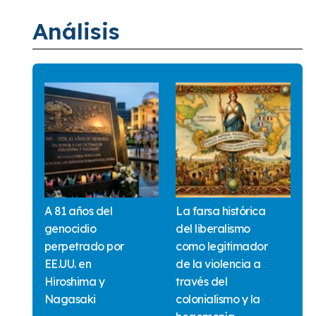
Análisis
A 81 años del
La farsa histórica
genocidio
del liberalismo
perpetrado por
como legitimador
EE.UU. en
de la violencia a
Hiroshima y
través del
Nagasaki
colonialismo y la