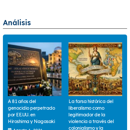
Análisis
A 81 años del
La farsa histórica del
genocidio perpetrado
liberalismo como
por EE.UU. en
legitimador de la
Hiroshima y Nagasaki
violencia a través del
colonialismo y la