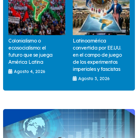
Colonialismo o
Latinoamérica
ecosocialismo: el
convertida por EE.UU.
futuro que se juega
en el campo de juego
América Latina
de los experimentos
imperiales y fascistas
Agosto 4, 2026
Agosto 3, 2026