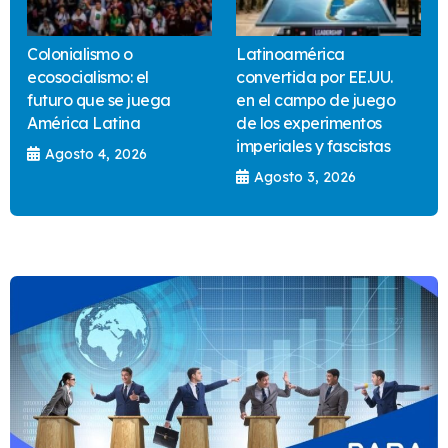
Colonialismo o
Latinoamérica
ecosocialismo: el
convertida por EE.UU.
futuro que se juega
en el campo de juego
América Latina
de los experimentos
imperiales y fascistas
Agosto 4, 2026
Agosto 3, 2026