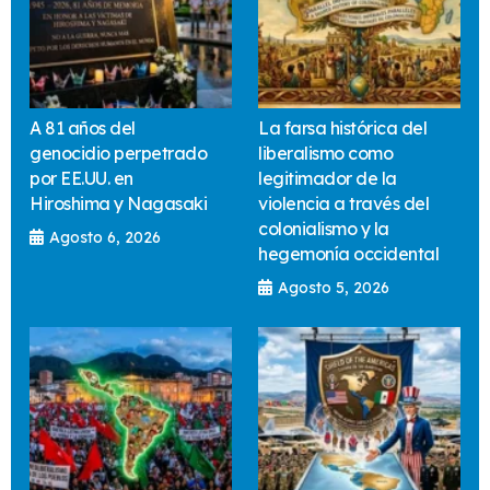
A 81 años del
La farsa histórica del
genocidio perpetrado
liberalismo como
por EE.UU. en
legitimador de la
Hiroshima y Nagasaki
violencia a través del
colonialismo y la
Agosto 6, 2026
hegemonía occidental
Agosto 5, 2026