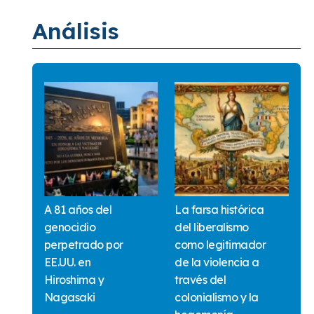
Análisis
A 81 años del
La farsa histórica
genocidio
del liberalismo
perpetrado por
como legitimador
EE.UU. en
de la violencia a
Hiroshima y
través del
Nagasaki
colonialismo y la