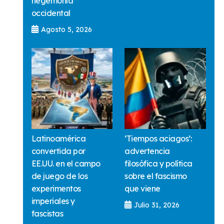
hegemonía
occidental
Agosto 5, 2026
Latinoamérica
‘Tiempos aciagos’:
convertida por
advertencia
EE.UU. en el campo
filosófica y política
de juego de los
sobre el fascismo
experimentos
que viene
imperiales y
Julio 31, 2026
fascistas