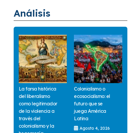
Análisis
La farsa histórica
Colonialismo o
del liberalismo
ecosocialismo: el
como legitimador
futuro que se
de la violencia a
juega América
través del
Latina
colonialismo y la
Agosto 4, 2026