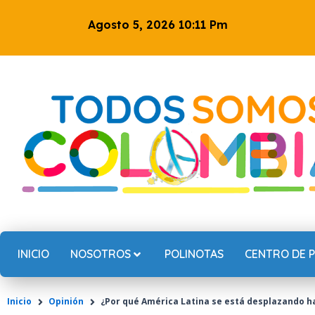
Ir
Agosto 5, 2026 10:11 Pm
al
contenido
INICIO
NOSOTROS
POLINOTAS
CENTRO DE 
Inicio
Opinión
¿Por qué América Latina se está desplazando h