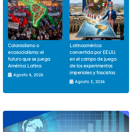
Colonialismo o
Latinoamérica
ecosocialismo: el
convertida por EE.UU.
futuro que se juega
en el campo de juego
América Latina
de los experimentos
imperiales y fascistas
Agosto 4, 2026
Agosto 3, 2026