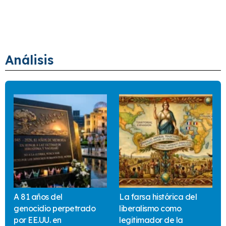
Análisis
A 81 años del
La farsa histórica del
genocidio perpetrado
liberalismo como
por EE.UU. en
legitimador de la