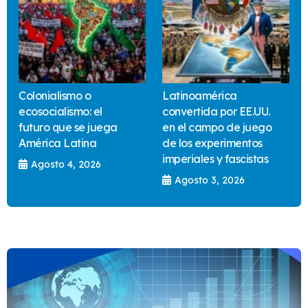
Colonialismo o
Latinoamérica
ecosocialismo: el
convertida por EE.UU.
futuro que se juega
en el campo de juego
América Latina
de los experimentos
imperiales y fascistas
Agosto 4, 2026
Agosto 3, 2026