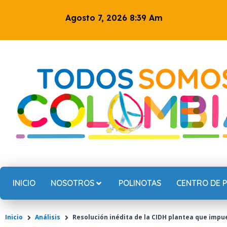
Ir
Agosto 7, 2026 8:39 Am
al
contenido
INICIO
NOSOTROS
POLINOTAS
CENTRO DE 
Inicio
Análisis
Resolución inédita de la CIDH plantea que impu