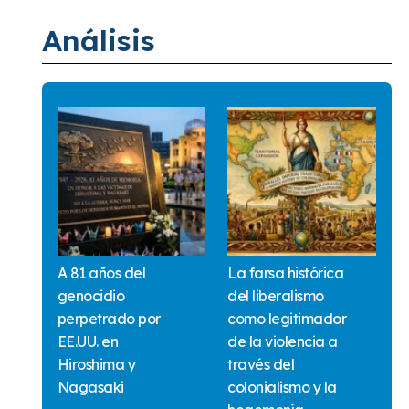
Análisis
A 81 años del
La farsa histórica
genocidio
del liberalismo
perpetrado por
como legitimador
EE.UU. en
de la violencia a
Hiroshima y
través del
Nagasaki
colonialismo y la