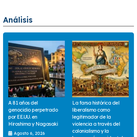
Análisis
A 81 años del
La farsa histórica del
genocidio perpetrado
liberalismo como
por EE.UU. en
legitimador de la
Hiroshima y Nagasaki
violencia a través del
colonialismo y la
Agosto 6, 2026