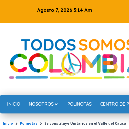
Ir
Agosto 7, 2026 5:14 Am
al
contenido
INICIO
NOSOTROS
POLINOTAS
CENTRO DE 
Inicio
Polinotas
Se constituye Unitarios en el Valle del Cauca