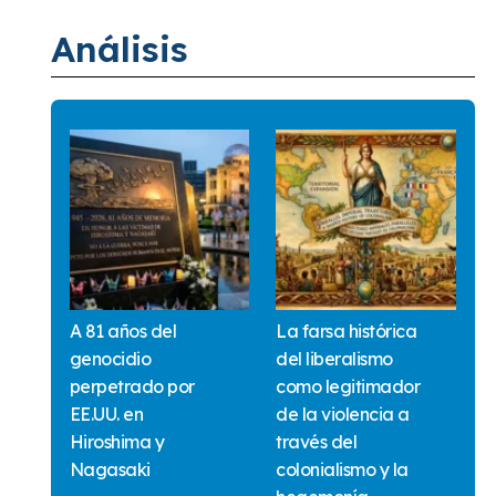
Análisis
A 81 años del
La farsa histórica
genocidio
del liberalismo
perpetrado por
como legitimador
EE.UU. en
de la violencia a
Hiroshima y
través del
Nagasaki
colonialismo y la