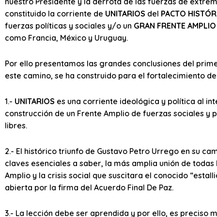
nuestro Presidente y la derrota de las fuerzas de extre
constituido la corriente de
UNITARIOS
del
PACTO HISTÓR
fuerzas políticas y sociales y/o un
GRAN FRENTE AMPLIO
como Francia, México y Uruguay.
Por ello presentamos las grandes conclusiones del prim
este camino, se ha construido para el fortalecimiento d
1.-
UNITARIOS
es una corriente ideológica y política al in
construcción de un Frente Amplio de fuerzas sociales y po
libres.
2.- El histórico triunfo de Gustavo Petro Urrego en su ca
claves esenciales a saber, la más amplia unión de todas 
Amplio y la crisis social que suscitara el conocido “estall
abierta por la firma del Acuerdo Final De Paz.
3.- La lección debe ser aprendida y por ello, es preciso m