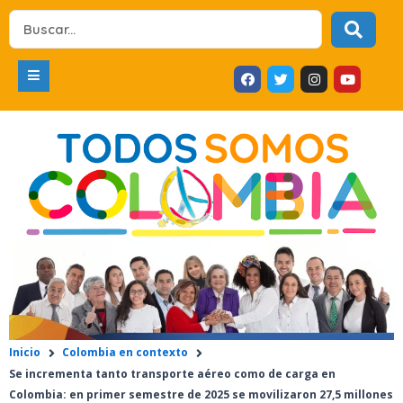
Ir
Search
al
...
contenido
F
T
I
Y
a
w
n
o
c
i
s
u
e
t
t
t
b
t
a
u
o
e
g
b
o
r
r
e
k
a
m
Inicio
Colombia en contexto
Se incrementa tanto transporte aéreo como de carga en
Colombia: en primer semestre de 2025 se movilizaron 27,5 millones