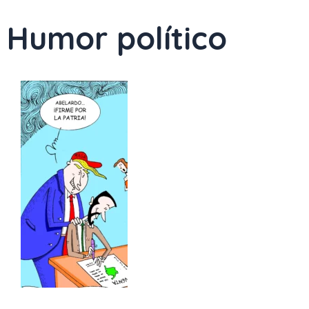
Humor político
Page
Page
P