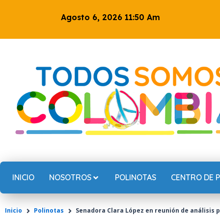
Ir
Agosto 6, 2026 11:50 Am
al
contenido
INICIO
NOSOTROS
POLINOTAS
CENTRO DE 
Inicio
Polinotas
Senadora Clara López en reunión de análisis p