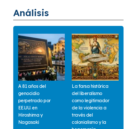
Análisis
A 81 años del
La farsa histórica
genocidio
del liberalismo
perpetrado por
como legitimador
EE.UU. en
de la violencia a
Hiroshima y
través del
Nagasaki
colonialismo y la