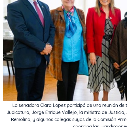
La senadora Clara López participó de una reunión de t
Judicatura, Jorge Enrique Vallejo, la ministra de Justici
Remolina, y algunos colegas suyos de la Comisión Prim
coordina las jurisdiccione