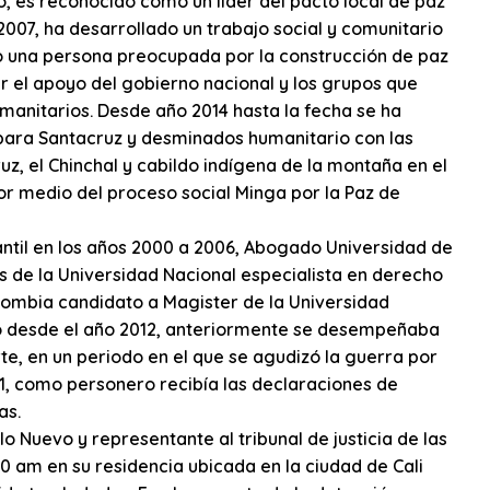
 es reconocido como un líder del pacto local de paz
007, ha desarrollado un trabajo social y comunitario
do una persona preocupada por la construcción de paz
itar el apoyo del gobierno nacional y los grupos que
manitarios. Desde año 2014 hasta la fecha se ha
para Santacruz y desminados humanitario con las
z, el Chinchal y cabildo indígena de la montaña en el
r medio del proceso social Minga por la Paz de
antil en los años 2000 a 2006, Abogado Universidad de
es de la Universidad Nacional especialista en derecho
lombia candidato a Magister de la Universidad
lo desde el año 2012, anteriormente se desempeñaba
e, en un periodo en el que se agudizó la guerra por
2011, como personero recibía las declaraciones de
as.
 Nuevo y representante al tribunal de justicia de las
30 am en su residencia ubicada en la ciudad de Cali