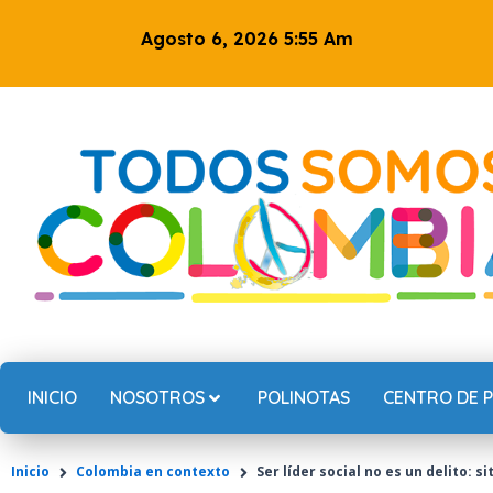
Ir
Agosto 6, 2026 5:55 Am
al
contenido
INICIO
NOSOTROS
POLINOTAS
CENTRO DE 
Inicio
Colombia en contexto
Ser líder social no es un delito: