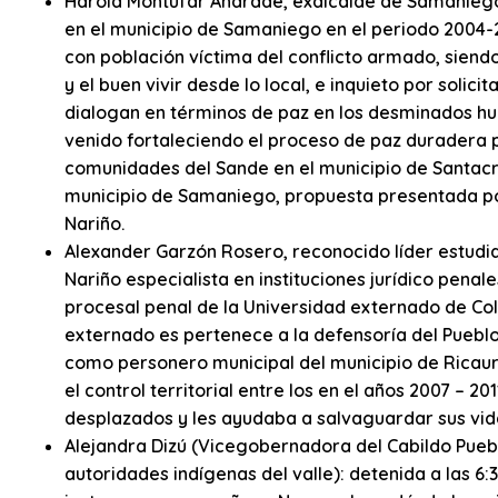
Harold Montufar Andrade, exalcalde de Samaniego,
en el municipio de Samaniego en el periodo 2004-2
con población víctima del conflicto armado, sien
y el buen vivir desde lo local, e inquieto por solic
dialogan en términos de paz en los desminados hu
venido fortaleciendo el proceso de paz duradera 
comunidades del Sande en el municipio de Santacru
municipio de Samaniego, propuesta presentada po
Nariño.
Alexander Garzón Rosero, reconocido líder estudi
Nariño especialista en instituciones jurídico penal
procesal penal de la Universidad externado de Co
externado es pertenece a la defensoría del Pueb
como personero municipal del municipio de Ricaurt
el control territorial entre los en el años 2007 – 
desplazados y les ayudaba a salvaguardar sus vid
Alejandra Dizú (Vicegobernadora del Cabildo Pueblo
autoridades indígenas del valle): detenida a las 6: